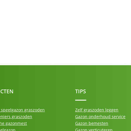
CTEN
TIPS
speelgazon graszoden
Zelf graszoden leggen
niers graszoden
Gazon onderhoud service
he gazonmest
Gazon bemesten
eelgazon
Gazon verticuteren