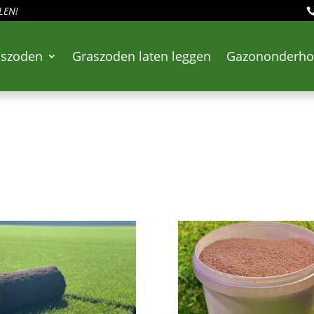
LEN!
aszoden
Graszoden laten leggen
Gazononderh