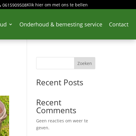
Klik hier om met ons te bellen
0615909508

oud
Onderhoud & bemesting service
Contact
Zoeken
Recent Posts
Recent
Comments
Geen reacties om weer te
geven.