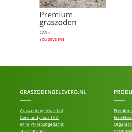
Premium
graszoden
€
2,95
You save
(
%)
GRASZODENGELEVERD.NL
PRODU
Graszodengeleverd.nl
Premium 
Germondylaan 18 A
Eco+Hove
9449 PN Nooitgedacht
Organisc
+0615909508
Basic sp