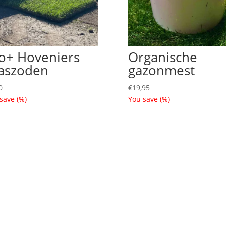
o+ Hoveniers
Organische
aszoden
gazonmest
0
€
19,95
 save
(
%)
You save
(
%)