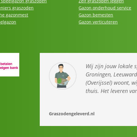
speelgazon graszoden
Zelf graszoden leggen
niers graszoden
Gazon onderhoud service
he gazonmest
Gazon bemesten
eelgazon
Gazon verticuteren
Wij zijn jouw lokale 
Groningen, Leeuwarde
(Overijssel) woont, w
thuis. Het leveren v
Graszodengeleverd.nl