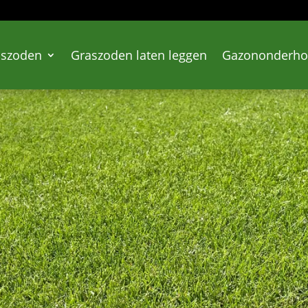
aszoden
Graszoden laten leggen
Gazononderh