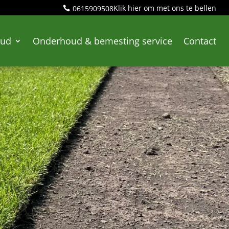
Klik hier om met ons te bellen
0615909508

oud
Onderhoud & bemesting service
Contact